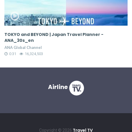
TOKYO and BEYOND | Japan Travel Planner -
A
ANA_30s_en
AN
ANA Global Channel
0:31
16,324,503
Airline
Travel TV
Copyright © 2026